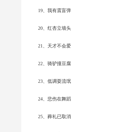
19、我有震盲弹
20、红杏立墙头
21、天才不会爱
22、骑驴撞豆腐
23、低调耍流氓
24、悲伤在舞蹈
25、葬礼已取消