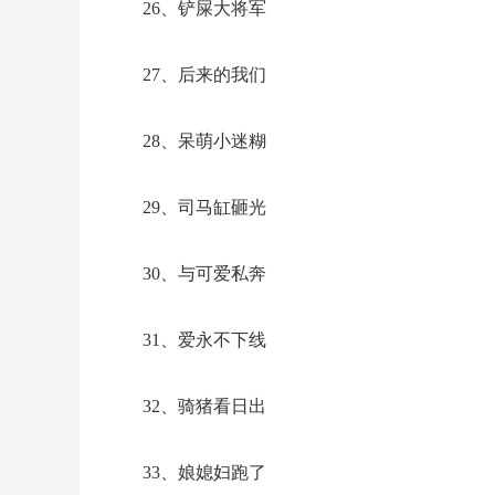
26、铲屎大将军
27、后来的我们
28、呆萌小迷糊
29、司马缸砸光
30、与可爱私奔
31、爱永不下线
32、骑猪看日出
33、娘媳妇跑了