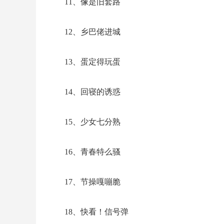
11、像是旧套路
12、乡巴佬进城
13、蛋定得玩蛋
14、回寝的诱惑
15、少女七分熟
16、青春特么骚
17、节操嘎嘣脆
18、快看！信号弹