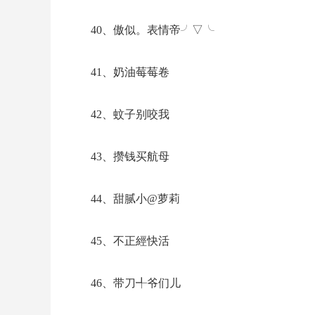
最牛网名独一无二搞笑逗比(精选137个)
35、闪电劈裤裆
36、长裙小矮子
37、又污又可爱
38、中国好学渣
39、复婚吧少年