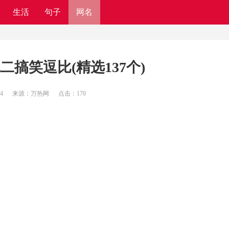
生活
句子
网名
二搞笑逗比(精选137个)
54
来源：万热网
点击：
170