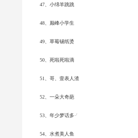
40、傲似。表情帝╯▽╰
41、奶油莓莓卷
42、蚊子别咬我
43、攒钱买航母
44、甜腻小@萝莉
45、不正經快活
46、带刀╃爷们儿
47、小绵羊跳跳