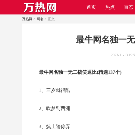
首页
热点
百态
万热网
>
网名
> 正文
​最牛网名独一无
2023-11-13 19:
最牛网名独一无二搞笑逗比(精选137个)
1、三岁就很酷
2、吹梦到西洲
3、炕上随你弄