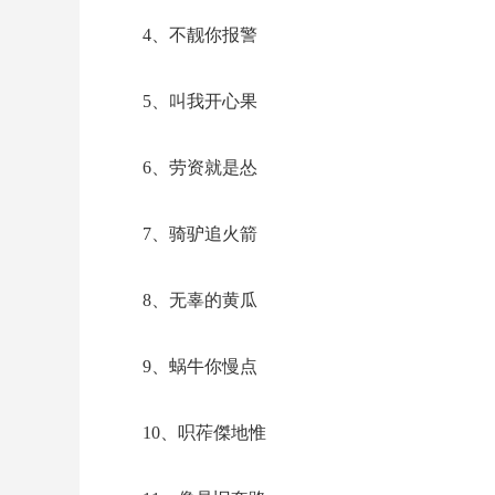
4、不靓你报警
5、叫我开心果
6、劳资就是怂
7、骑驴追火箭
8、无辜的黄瓜
9、蜗牛你慢点
10、呮莋傑地惟