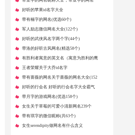
​带亚字的网名昵称大全，带亚字的网名
(163句)
​好听的苹果id名字大全
​带有楠字的网名(优选60个)
​军人励志微信网名大全(122个)
​好听的武侠风名字两个字(44个)
​带洛的好听古风网名(精选58个)
​有胜利者寓意的英文名（寓意为胜利的鹰
的英文名字）
​王者荣耀关于大乔id名字
​带有蔷薇的网名关于蔷薇的网名大全(152
个)
​好听的行会名 好听的行会名字大全霸气
(精选121个)
​带月字的游戏网名(优选158个)
​女生关于草莓的可爱小清新网名239个
​带有琪字的微信昵称(共63个)
​女生serendipity做网名有什么含义