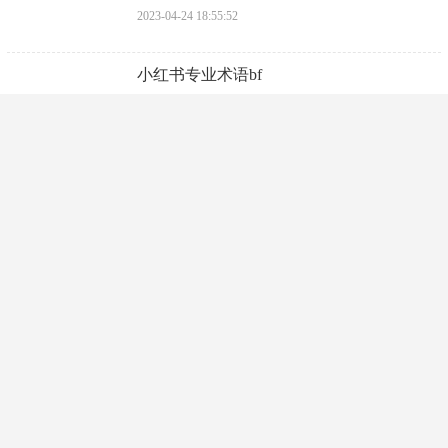
​新买的热水壶第一次如何清洗
2023-04-24 18:57:57
​新婚红包上面怎么写
2023-04-24 18:55:52
​小红书专业术语bf
2023-04-24 18:53:46
​小吃摊的里脊肉是什么肉
2023-04-24 18:51:41